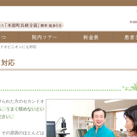
院長あいさつ・経歴
院内ツアー
料金表
ンドオピニオンにも対応
も対応
けられた方のセカンドオ
る、うまく咬めないとい
ださい。
、その原因のほとんどは