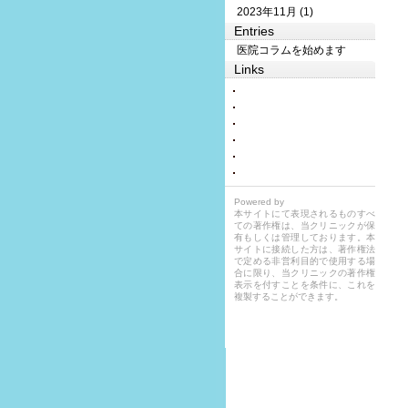
2023年11月 (1)
Entries
医院コラムを始めます
Links
Powered by
本サイトにて表現されるものすべ
ての著作権は、当クリニックが保
有もしくは管理しております。本
サイトに接続した方は、著作権法
で定める非営利目的で使用する場
合に限り、当クリニックの著作権
表示を付すことを条件に、これを
複製することができます。