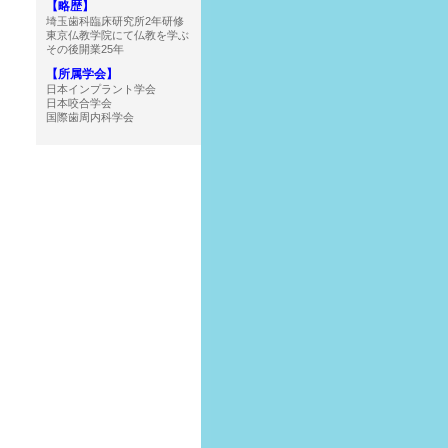
【略歴】
埼玉歯科臨床研究所2年研修
東京仏教学院にて仏教を学ぶ
その後開業25年
【所属学会】
日本インプラント学会
日本咬合学会
国際歯周内科学会